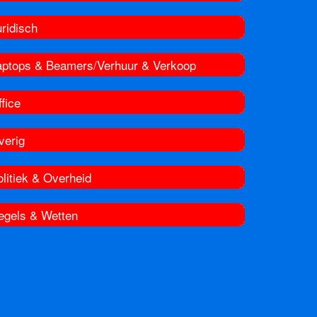
ridisch
aptops & Beamers/Verhuur & Verkoop
fice
verig
litiek & Overheid
egels & Wetten