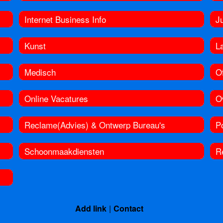
Internet Business Info
Ju
Kunst
L
Medisch
Of
Online Vacatures
O
Reclame(Advies) & Ontwerp Bureau's
Po
Schoonmaakdiensten
R
Add link
Contact