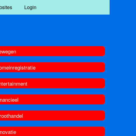
bsites
Login
ewegen
omeinregistratie
ntertainment
nancieel
roothandel
novatie