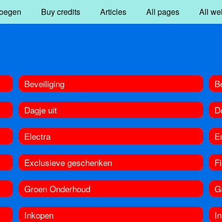
oegen
Buy credits
Articles
All pages
All we
Beveiliging
B
Dagje uit
D
Electra
E
Exclusieve geschenken
Fi
Groen Onderhoud
G
Inkopen
In